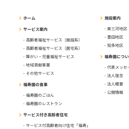
ホーム
施設案内
東三河地区
サービス案内
豊田地区
高齢者福祉サービス（施設系）
知多地区
高齢者福祉サービス（居宅系）
障がい・児童福祉サービス
福寿園につい
地域貢献事業
代表メッセ
その他サービス
法人理念
法人概要
福寿園の食事
公開情報
福寿園のごはん
福寿園のレストラン
サービス付き高齢者住宅
サービス付高齢者向け住宅「福寿」