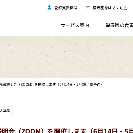
登録支援機関
福寿園をはぐくむ会
サービス案内
福寿園の食
職説明会（ZOOM）を開催します（6月14日・5月30／要予約）
人本部
明会（ZOOM）を開催します（6月14日・5