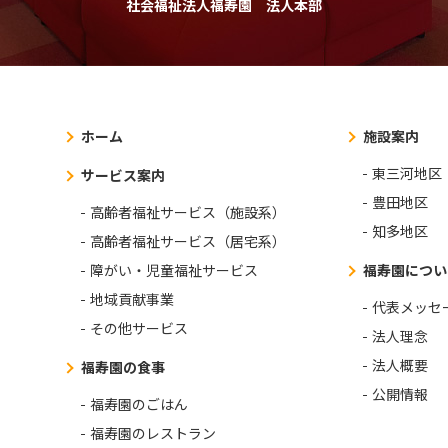
社会福祉法人福寿園 法人本部
ホーム
施設案内
東三河地区
サービス案内
豊田地区
高齢者福祉サービス（施設系）
知多地区
高齢者福祉サービス（居宅系）
障がい・児童福祉サービス
福寿園につい
地域貢献事業
代表メッセ
その他サービス
法人理念
法人概要
福寿園の食事
公開情報
福寿園のごはん
福寿園のレストラン