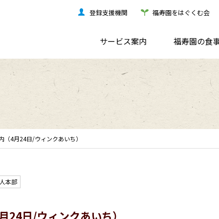
登録支援機関
福寿園をはぐくむ会
サービス案内
福寿園の食
内（4月24日/ウィンクあいち）
人本部
月24日/ウィンクあいち）