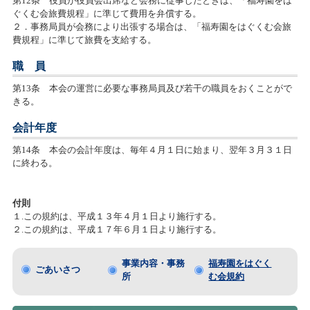
第12条 役員が役員会出席など会務に従事したときは、「福寿園をは
ぐくむ会旅費規程」に準じて費用を弁償する。
２．事務局員が会務により出張する場合は、「福寿園をはぐくむ会旅
費規程」に準じて旅費を支給する。
職 員
第13条 本会の運営に必要な事務局員及び若干の職員をおくことがで
きる。
会計年度
第14条 本会の会計年度は、毎年４月１日に始まり、翌年３月３１日
に終わる。
付則
１.この規約は、平成１３年４月１日より施行する。
２.この規約は、平成１７年６月１日より施行する。
事業内容・事務
福寿園をはぐく
ごあいさつ
所
む会規約