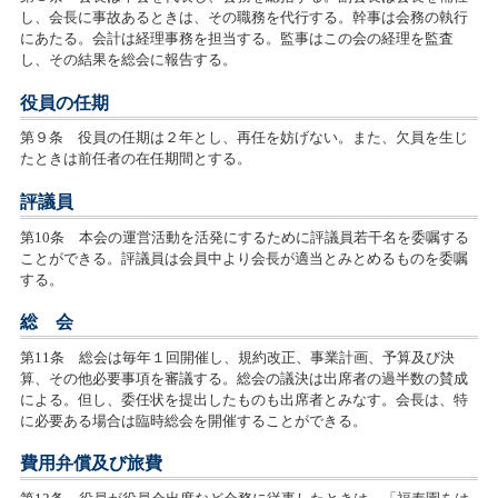
し、会長に事故あるときは、その職務を代行する。幹事は会務の執行
にあたる。会計は経理事務を担当する。監事はこの会の経理を監査
し、その結果を総会に報告する。
役員の任期
第９条 役員の任期は２年とし、再任を妨げない。また、欠員を生じ
たときは前任者の在任期間とする。
評議員
第10条 本会の運営活動を活発にするために評議員若干名を委嘱する
ことができる。評議員は会員中より会長が適当とみとめるものを委嘱
する。
総 会
第11条 総会は毎年１回開催し、規約改正、事業計画、予算及び決
算、その他必要事項を審議する。総会の議決は出席者の過半数の賛成
による。但し、委任状を提出したものも出席者とみなす。会長は、特
に必要ある場合は臨時総会を開催することができる。
費用弁償及び旅費