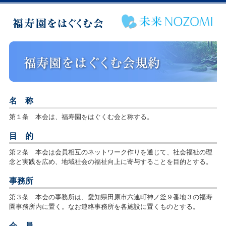
名 称
第１条 本会は、福寿園をはぐくむ会と称する。
目 的
第２条 本会は会員相互のネットワーク作りを通じて、社会福祉の理
念と実践を広め、地域社会の福祉向上に寄与することを目的とする。
事務所
第３条 本会の事務所は、愛知県田原市六連町神ノ釜９番地３の福寿
園事務所内に置く。なお連絡事務所を各施設に置くものとする。
会 員